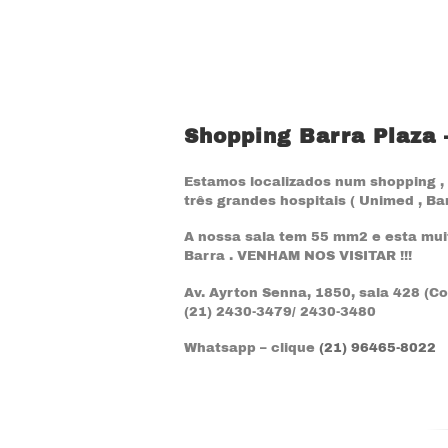
Ir
para
o
conteúdo
Shopping Barra Plaza 
Estamos localizados num shopping , 
três grandes hospitais ( Unimed , Ba
A nossa sala tem 55 mm2 e esta mui
Barra . VENHAM NOS VISITAR !!!
Av. Ayrton Senna, 1850, sala 428 (Co
(21) 2430-3479/ 2430-3480
Whatsapp – clique
(21) 96465-8022