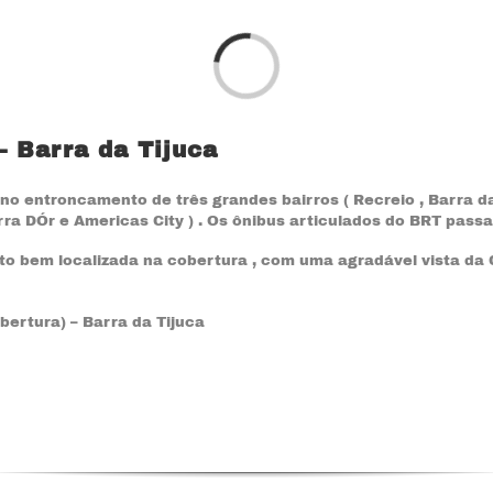
Loading...
– Barra da Tijuca
no entroncamento de três grandes bairros ( Recreio , Barra d
rra DÓr e Americas City ) . Os ônibus articulados do BRT pass
to bem localizada na cobertura , com uma agradável vista da
bertura) – Barra da Tijuca